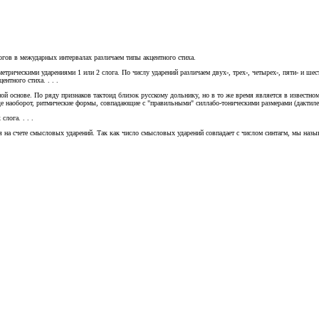
логов в межударных интервалах различаем типы акцентного стиха.
метрическими ударениями 1 или 2 слога. По числу ударений различаем двух-, трех-, четырех-, пяти- и ш
нтного стиха. . . .
ой основе. По ряду признаков тактоид близок русскому дольнику, но в то же время является в известном
иде наоборот, ритмические формы, совпадающие с "правильными" силлабо-тоническими размерами (дактилем
слога. . . .
на счете смысловых ударений. Так как число смысловых ударений совпадает с числом синтагм, мы называем 