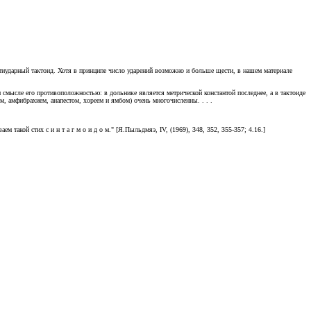
естиударный тактоид. Хотя в принципе число ударений возможно и больше щести, в нашем материале
 смысле его противоположностью: в дольнике является метрической константой последнее, а в тактоиде
, амфибрахием, анапестом, хореем и ямбом) очень многочисленны. . . .
такой стих с и н т а г м о и д о м." [Я.Пыльдмяэ, IV, (1969), 348, 352, 355-357; 4.16.]