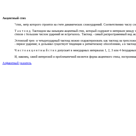
Акцентный стих
"стих, метр которого строится на счете динамических словоударений. Соответственно числу с
Т а к т о и д. Тактоидом мы называем акцентный стих, который содержит в интервале между 
стихов с большим числом ударений не встречалось. Тактоид - самый распространенный вид акце
Эстонский трех- и четырехударный тактоид можно охарактеризовать как тактоид на трехсложн
- первое ударение; в дольнике существует тенденция к ритмическому обособлению, а в такто
Ч и с т о а к ц е н т н ы й с т и х допускает в межударных интервалах 1, 2, 3 или 4 безударных 
И, наконец, самой интересной и проблематичной является форма акцентного стиха, построенная 
Алфавитный указатель