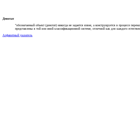
Денотат
"обозначаемый объект (денотат) никогда не задается извне, а конструируется в процессе пере
представлены в той или иной классификационной системе, отличной как для каждого естествен
Алфавитный указатель