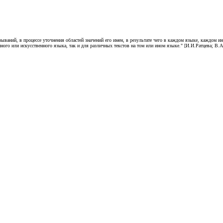
называний, в процессе уточнения областей значений его имен, в результате чего в каждом языке, каждом 
ного или искусственного языка, так и для различных текстов на том или ином языке." [И.И.Ратцева; В.А