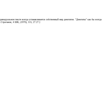
индивидуальном тексте всегда устанавливается собственный мир денотатов. "Денотаты" как бы всегда
.Строганов; 4 ШК; (1970); 115; 27.27.]