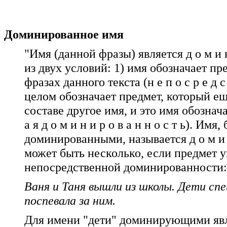
Доминированное имя
"Имя (данной фразы) является д о м и н
из двух условий: 1) имя обозначает п
фразах данного текста (н е п о с р е д с т
целом обозначает предмет, который ещ
составе другое имя, и это имя обознач
а я д о м и н и р о в а н н о с т ь). И
доминированными, называется д о м и
может быть несколько, если предмет у
непосредственной доминированности:
Ваня и Таня вышли из школы. Дети спе
поспевала за ним.
Для имени "дети" доминирующими явл