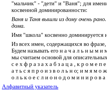
"мальчик" - "дети" и "Ваня"; для имени
косвенной доминированности:
Ваня и Таня вышли из дому очень рано.
дома.
Имя "школа" косвенно доминируется 
Из всех имен, содержащихся во фразе,
Будем называть его н а ч а л ь н ы м 
мы считаем основой для описательных 
с е х ф р а з а х а б з а ц а , к р о м е п 
а т ь с я п р о и з в о л ь н о; и м я м о ж
о л ь к о е с л и о н о д о м и н и р о в 
Алфавитный указатель