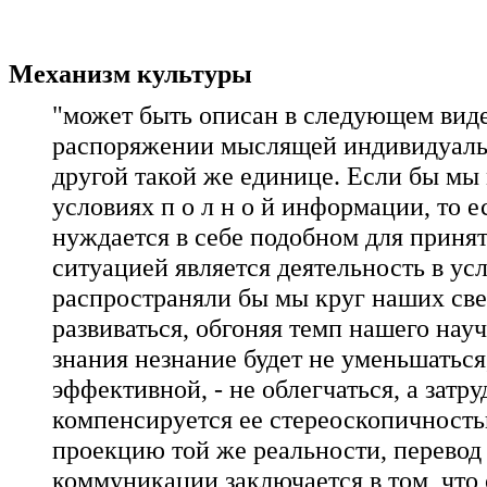
Механизм культуры
"может быть описан в следующем виде
распоряжении мыслящей индивидуальн
другой такой же единице. Если бы мы 
условиях п о л н о й информации, то 
нуждается в себе подобном для приня
ситуацией является деятельность в у
распространяли бы мы круг наших све
развиваться, обгоняя темп нашего нау
знания незнание будет не уменьшаться,
эффективной, - не облегчаться, а зат
компенсируется ее стереоскопичност
проекцию той же реальности, перевод 
коммуникации заключается в том, что о