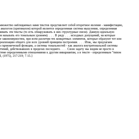
 множество наблюдаемых нами текстов представляет собой вторичное явление - манифестацию,
 аналогом (оригиналом) которой является определенная система мышления, определенная
нимать эти тексты (то есть обнаруживать в них структурные связи). Данную идеальную
 называть его тональным уровнем). . . . В ряду . . . исходных допущений, на которые
е закономерностям, при всем различии тех конкретных элементов, которые образуют тот или
еализацию общего для всех уровней принципа построения. . . . Итак, мы предлагаем
а гармонической функции, а системы тональностей - как аналога внутритональной системы
ений, действовавших в пределах последнего. . . . Свою задачу мы видим не просто в
стеме определенными отношениями к другим инвариантам, а в тексте - определенным "типом
(1975), 217-219; 7.15.]