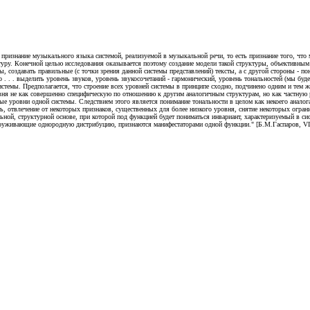
 признание музыкального языка системой, реализуемой в музыкальной речи, то есть признание того, что
ктуру. Конечной целью исследования оказывается поэтому создание модели такой структуры, объективным
, создавать правильные (с точки зрения данной системы представлений) тексты, а с другой стороны - по
 . . выделить уровень звуков, уровень звукосочетаний - гармонический, уровень тональностей (мы будем
стемы. Предполагается, что строение всех уровней системы в принципе сходно, подчинено одним и тем ж
вня не как совершенно специфическую по отношению к другим аналогичным структурам, но как частную р
ые уровни одной системы. Следствием этого является понимание тональности в целом как некоего аналог
 отвлечение от некоторых признаков, существенных для более низкого уровня, снятие некоторых огранич
ной, структурной основе, при которой под функцией будет пониматься инвариант, характеризуемый в си
аруживающие однородную дистрибуцию, признаются манифестаторами одной функции." [Б.М.Гаспаров, VII, 