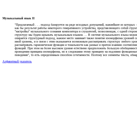
Музыкальный язык II
"Предлагаемый . . . подход базируется на ряде исходных допущений, важнейшее из которых -
как бы результат работы некоторого генеративного устройства, представляющего собой стру
"настройка" музыкального сознания композитора и слушателей, позволяющая, с одной стороны
структуру мы будем называть музыкальным языком. ... В системе музыкального языка можно .
опирается структурный подход, важное место занимает также понятие изоморфизма уровней си
иной уровень, и в связи с этим оказывается возможным рассматривать структуру любого уро
рассматривать гармонические функции и тональности как разные и притом взаимно соотнесенн
функций. При этом на более высоком уровне естествено предположить большую обобщенность,
проведении принципа изоморфизма, но в следовании этому принципу на подлинно функциональ
поведения", то есть определенным способом сочетаемости. Поэтому все элементы текста, обн
Алфавитный указатель