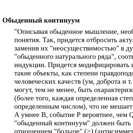
Обыденный континуум
"Описывая обыденное мышление, необ
понятия. Так, придется отбросить ак
заменив их "неосуществимостью" в д
"обыденного натурального ряда", соот
индукции. Придется модифицировать 
такие объекты, как степени правдопод
человеческих качеств (ум, доброта и т
могут, тем не менее, быть охарактери
(более того, каждая определенная сте
определенным числом), что не мешает
А умнее В, событие Р вероятнее, чем 
"обыденный континуум" должен быть
отношением "больше" (>) (антисимме