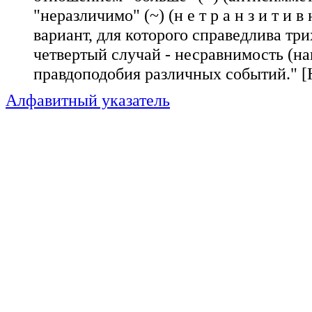
"неразличимо" (~) (н е т р а н з и т 
вариант, для которого справедлива трихо
четвертый случай - несравнимость (н
правдоподобия различных событий." [Ю
Алфавитный указатель