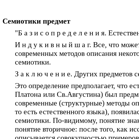
Семиотики предмет
"Б а з и с о п р е д е л е н и я. Есте
И н д у к и в н ы й ш а г. Все, что м
современных методов описания некото
семиотики.
З а к л ю ч е н и е. Других предметов 
Это определение предполагает, что ес
Платона или Св.Августина) был предме
современные (структурные) методы оп
то есть естественного языка), появил
семиотики. По-видимому, понятие зна
понятие вторичное: после того, как ис
описывается совокупностью примеров